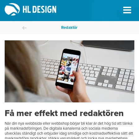
Redaktör
Få mer effekt med redaktören
När din nya webbsida eller webbshop börjar bli klar är det hög tid att tänka
på marknadsföringen. De digitala kanalerna och sociala medierna
utvecklas ständigt och erbjuder idag smidiga och kostnadseffektiva sätt att
marknadsföra produkter, stärka varumärket och locka nya medarbetare.